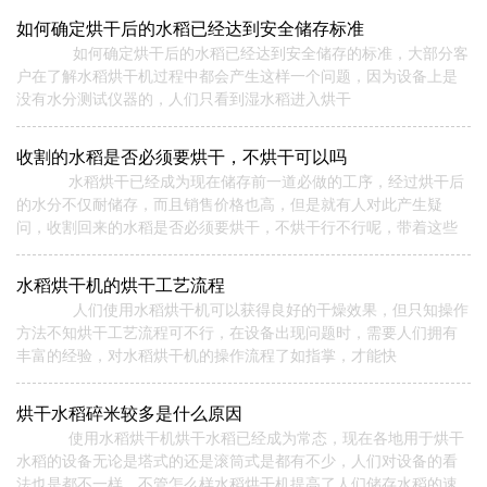
如何确定烘干后的水稻已经达到安全储存标准
如何确定烘干后的水稻已经达到安全储存的标准，大部分客
户在了解水稻烘干机过程中都会产生这样一个问题，因为设备上是
没有水分测试仪器的，人们只看到湿水稻进入烘干
收割的水稻是否必须要烘干，不烘干可以吗
水稻烘干已经成为现在储存前一道必做的工序，经过烘干后
的水分不仅耐储存，而且销售价格也高，但是就有人对此产生疑
问，收割回来的水稻是否必须要烘干，不烘干行不行呢，带着这些
水稻烘干机的烘干工艺流程
人们使用水稻烘干机可以获得良好的干燥效果，但只知操作
方法不知烘干工艺流程可不行，在设备出现问题时，需要人们拥有
丰富的经验，对水稻烘干机的操作流程了如指掌，才能快
烘干水稻碎米较多是什么原因
使用水稻烘干机烘干水稻已经成为常态，现在各地用于烘干
水稻的设备无论是塔式的还是滚筒式是都有不少，人们对设备的看
法也是都不一样，不管怎么样水稻烘干机提高了人们储存水稻的速