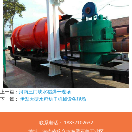
上一篇：
河南三门峡水稻烘干现场
下一篇：
伊犁大型水稻烘干机械设备现场
联系电话： 18837102632
地址：河南省巩义市东黑石关工业区