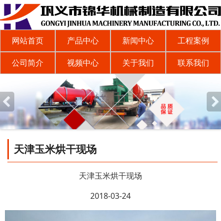
网站首页
产品中心
新闻中心
工程案例
公司简介
视频中心
关于我们
联系我们
天津玉米烘干现场
天津玉米烘干现场
2018-03-24